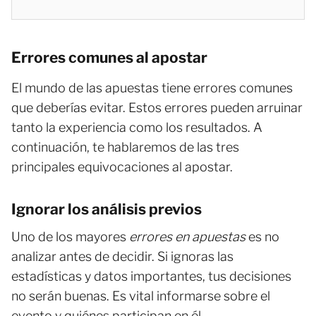
Errores comunes al apostar
El mundo de las apuestas tiene errores comunes
que deberías evitar. Estos errores pueden arruinar
tanto la experiencia como los resultados. A
continuación, te hablaremos de las tres
principales equivocaciones al apostar.
Ignorar los análisis previos
Uno de los mayores
errores en apuestas
es no
analizar antes de decidir. Si ignoras las
estadísticas y datos importantes, tus decisiones
no serán buenas. Es vital informarse sobre el
evento y quiénes participan en él.