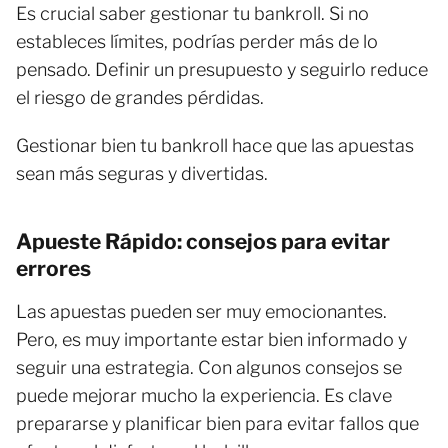
Es crucial saber gestionar tu bankroll. Si no
estableces límites, podrías perder más de lo
pensado. Definir un presupuesto y seguirlo reduce
el riesgo de grandes pérdidas.
Gestionar bien tu bankroll hace que las apuestas
sean más seguras y divertidas.
Apueste Rápido: consejos para evitar
errores
Las apuestas pueden ser muy emocionantes.
Pero, es muy importante estar bien informado y
seguir una estrategia. Con algunos consejos se
puede mejorar mucho la experiencia. Es clave
prepararse y planificar bien para evitar fallos que