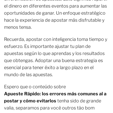
el dinero en diferentes eventos para aumentar las
oportunidades de ganar. Un enfoque estratégico
hace la experiencia de apostar más disfrutable y
menos tensa.
Recuerda, apostar con inteligencia toma tiempo y
esfuerzo. Es importante ajustar tu plan de
apuestas según lo que aprendas y los resultados
que obtengas. Adoptar una buena estrategia es
esencial para tener éxito a largo plazo en el
mundo de las apuestas.
Espero que o conteúdo sobre
Apueste Rápido: los errores más comunes al a
postar y cómo evitarlos
tenha sido de grande
valia, separamos para você outros tão bom