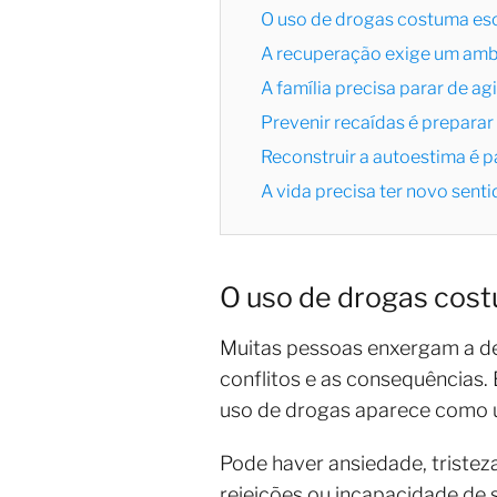
O uso de drogas costuma esc
A recuperação exige um ambi
A família precisa parar de ag
Prevenir recaídas é preparar
Reconstruir a autoestima é p
A vida precisa ter novo sent
O uso de drogas cost
Muitas pessoas enxergam a de
conflitos e as consequências. 
uso de drogas aparece como um
Pode haver ansiedade, tristeza
rejeições ou incapacidade de 