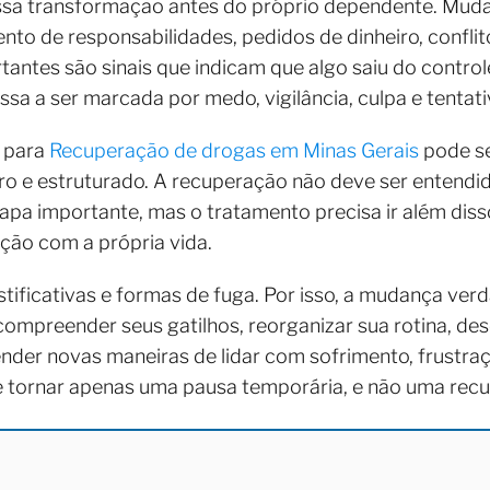
ssa transformação antes do próprio dependente. Muda
nto de responsabilidades, pedidos de dinheiro, confli
tantes são sinais que indicam que algo saiu do controle
assa a ser marcada por medo, vigilância, culpa e tentat
o para
Recuperação de drogas em Minas Gerais
pode se
uro e estruturado. A recuperação não deve ser entend
apa importante, mas o tratamento precisa ir além disso
ação com a própria vida.
stificativas e formas de fuga. Por isso, a mudança ver
compreender seus gatilhos, reorganizar sua rotina, de
ender novas maneiras de lidar com sofrimento, frustra
e tornar apenas uma pausa temporária, e não uma recu